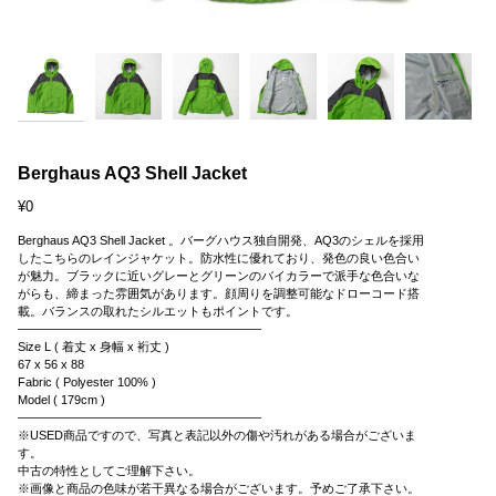
Berghaus AQ3 Shell Jacket
¥0
Berghaus AQ3 Shell Jacket 。バーグハウス独自開発、AQ3のシェルを採用
したこちらのレインジャケット。防水性に優れており、発色の良い色合い
が魅力。ブラックに近いグレーとグリーンのバイカラーで派手な色合いな
がらも、締まった雰囲気があります。顔周りを調整可能なドローコード搭
載。バランスの取れたシルエットもポイントです。
————————————————————
Size L ( 着丈 x 身幅 x 裄丈 )
67 x 56 x 88
Fabric ( Polyester 100% )
Model ( 179cm )
————————————————————
※USED商品ですので、写真と表記以外の傷や汚れがある場合がございま
す。
中古の特性としてご理解下さい。
※画像と商品の色味が若干異なる場合がございます。予めご了承下さい。